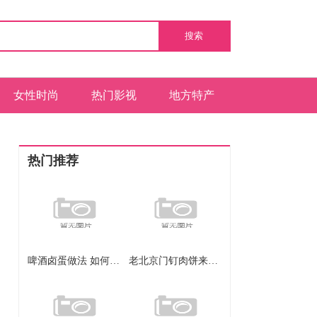
搜索
女性时尚
热门影视
地方特产
热门推荐
啤酒卤蛋做法 如何做啤酒卤蛋
老北京门钉肉饼来历 老北京门钉肉饼怎么来的