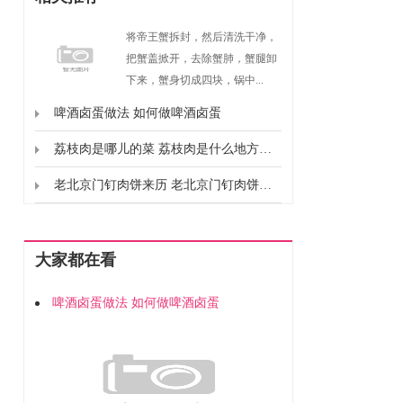
将帝王蟹拆封，然后清洗干净，
把蟹盖掀开，去除蟹肺，蟹腿卸
下来，蟹身切成四块，锅中...
啤酒卤蛋做法 如何做啤酒卤蛋
荔枝肉是哪儿的菜 荔枝肉是什么地方的菜
老北京门钉肉饼来历 老北京门钉肉饼怎么来的
大家都在看
啤酒卤蛋做法 如何做啤酒卤蛋