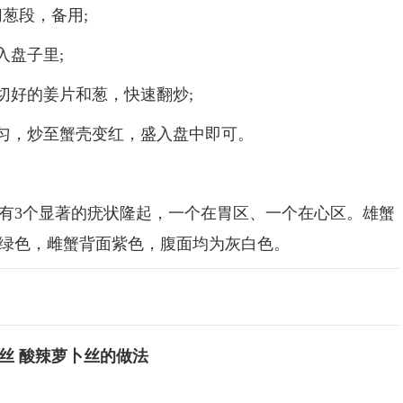
葱段，备用;
盘子里;
好的姜片和葱，快速翻炒;
匀，炒至蟹壳变红，盛入盘中即可。
3个显著的疣状隆起，一个在胃区、一个在心区。雄蟹
绿色，雌蟹背面紫色，腹面均为灰白色。
丝 酸辣萝卜丝的做法