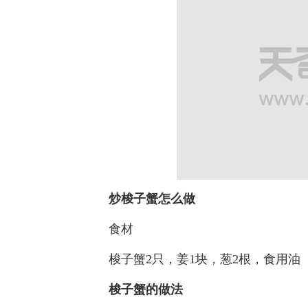
炒梭子蟹怎么做
食材
梭子蟹2只，姜1块，葱2根，食用油
梭子蟹的做法