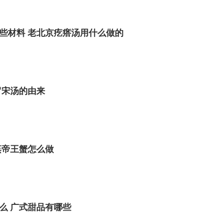
些材料 老北京疙瘩汤用什么做的
罗宋汤的由来
蒸帝王蟹怎么做
么 广式甜品有哪些