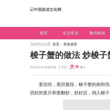
首页
生活常识
数码科技
当前所在位置:
首页
>
美食推荐
梭子蟹的做法 炒梭子
大
中
2020-06-04 本站作者 【 字体：
小
】
姜切丝，葱切葱段，梭子蟹的肉和壳处
切好的姜片和葱翻炒，炒好后，倒入梭子