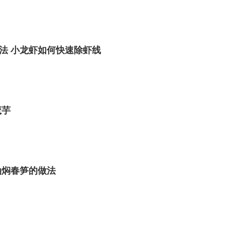
法 小龙虾如何快速除虾线
魔芋
油焖春笋的做法