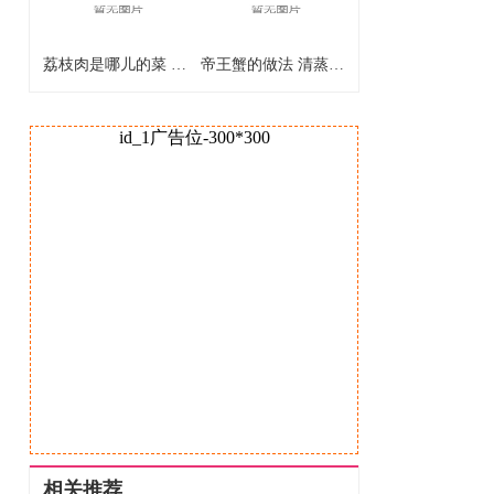
荔枝肉是哪儿的菜 荔枝肉是什么地方的菜
帝王蟹的做法 清蒸帝王蟹怎么做
id_1广告位-300*300
相关推荐