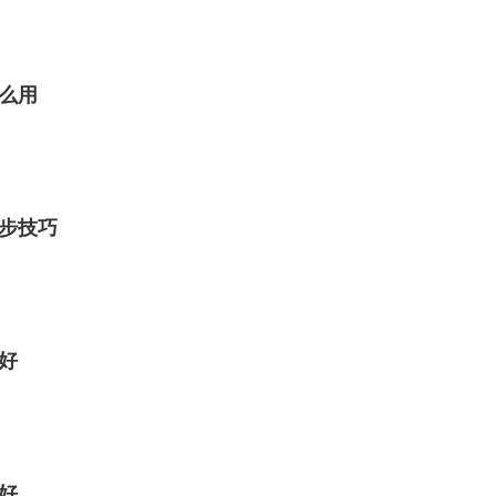
么用
步技巧
好
好